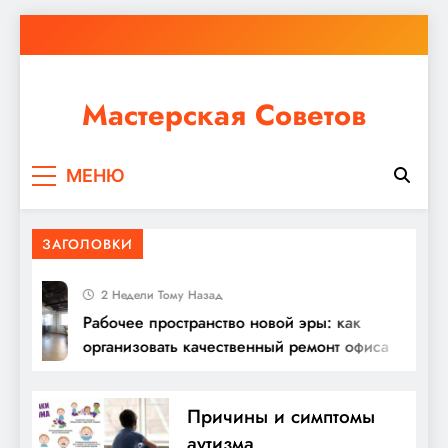
Перейти
к
содержимому
Мастерская Советов
Независимо от того, планируете ли вы небольшой
МЕНЮ
ремонт или крупное строительство, в Мастерской
Советов вы найдете все необходимое для
реализации своих идей!
ЗАГОЛОВКИ
2 Недели Тому Назад
Рабочее пространство новой эры: как
организовать качественный ремонт офиса
Причины и симптомы
аутизма