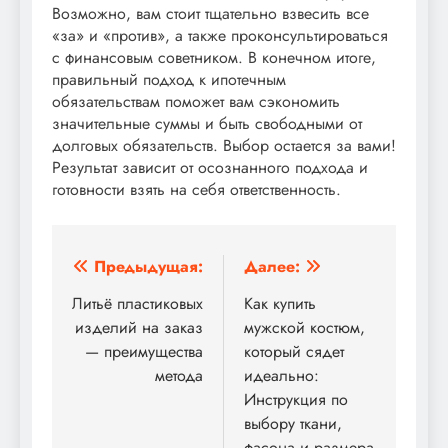
Возможно, вам стоит тщательно взвесить все
«за» и «против», а также проконсультироваться
с финансовым советником. В конечном итоге,
правильный подход к ипотечным
обязательствам поможет вам сэкономить
значительные суммы и быть свободными от
долговых обязательств. Выбор остается за вами!
Результат зависит от осознанного подхода и
готовности взять на себя ответственность.
Навигация
Предыдущая:
Далее:
по
Литьё пластиковых
Как купить
изделий на заказ
мужской костюм,
записям
— преимущества
который сядет
метода
идеально:
Инструкция по
выбору ткани,
фасона и размера