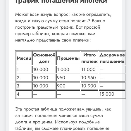
График погашения ипотеки
Может возникнуть вопрос: как же определить,
когда и какую сумму стоит погасить? Важно
построить грамотный график. Вот простой
пример таблицы, которая поможет вам
наглядно представить свои платежи:
Основной
Итого
Досрочное
Месяц
Проценты
долг
платеж
погашение
1
10 000
1 000
11 000
—
2
10 000
950
10 950
—
3
10 000
900
10 900
—
4
—
—
—
15 000
Эта простая таблица поможет вам увидеть, как
за время погашения меняется ваша сумма
долга и проценты. Используя подобные
таблицы, вы сможете планировать погашение