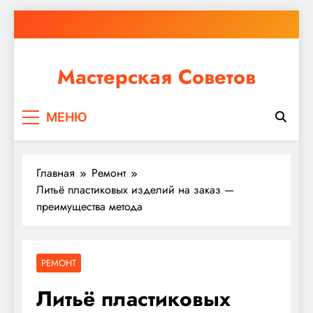
Перейти
к
содержимому
Мастерская Советов
Независимо от того, планируете ли вы небольшой
МЕНЮ
ремонт или крупное строительство, в Мастерской
Советов вы найдете все необходимое для
реализации своих идей!
Главная
Ремонт
Литьё пластиковых изделий на заказ —
преимущества метода
РЕМОНТ
Литьё пластиковых