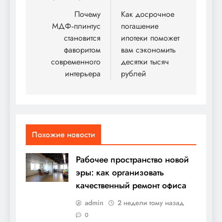
по
Почему
Как досрочное
МДФ‑плинтус
погашение
записям
становится
ипотеки поможет
фаворитом
вам сэкономить
современного
десятки тысяч
интерьера
рублей
Похожие новости
Рабочее пространство новой
эры: как организовать
качественный ремонт офиса
admin
2 недели тому назад
0