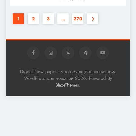
1
2
3
…
270
Digital Newspaper - многофункциональная тема
WordPress для новостей 2026. Powered By
.
BlazeThemes