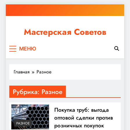
Перейти
к
содержимому
Мастерская Советов
Независимо от того, планируете ли вы небольшой
МЕНЮ
ремонт или крупное строительство, в Мастерской
Советов вы найдете все необходимое для
реализации своих идей!
Главная
Разное
Рубрика:
Разное
Покупка труб: выгода
оптовой сделки против
РАЗНОЕ
розничных покупок