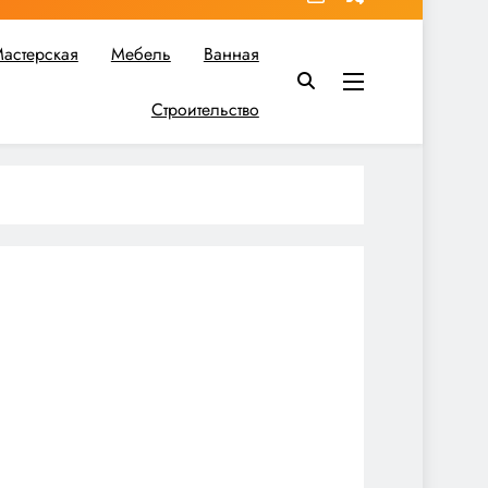
астерская
Мебель
Ванная
Строительство
в вы найдете все необходимое для реализации своих идей!