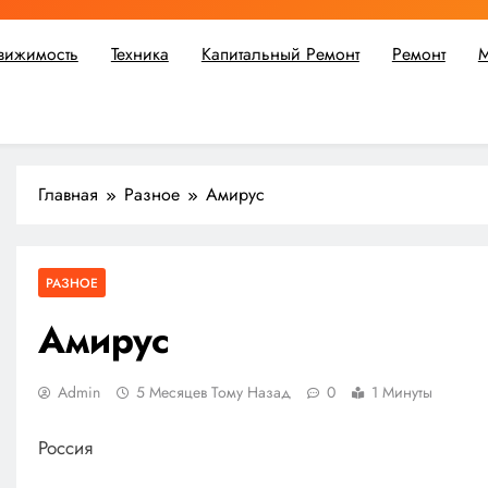
вижимость
Техника
Капитальный Ремонт
Ремонт
М
ьшой ремонт или крупное строительство, в Мастерской Совето
Главная
Разное
Амирус
РАЗНОЕ
Амирус
Admin
5 Месяцев Тому Назад
0
1 Минуты
Россия