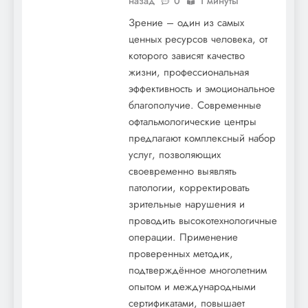
назад
0
1 минуты
Зрение – один из самых
ценных ресурсов человека, от
которого зависят качество
жизни, профессиональная
эффективность и эмоциональное
благополучие. Современные
офтальмологические центры
Как выбрать идеальную мебель для
предлагают комплексный набор
офиса: секреты создания комфортного и
услуг, позволяющих
продуктивного рабочего пространства
своевременно выявлять
патологии, корректировать
зрительные нарушения и
проводить высокотехнологичные
операции. Применение
проверенных методик,
подтверждённое многолетним
опытом и международными
сертификатами, повышает