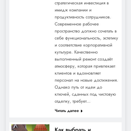
превратить старый сарай в стильный
стратегическая инвестиция в
гостевой домик
имидж компании и
продуктивность сотрудников.
Современное рабочее
пространство должно сочетать в
себе функциональность, эстетику
и соответствие корпоративной
культуре. Качественно
выполненный ремонт создаёт
атмосферу, которая привлекает
клиентов и вдохновляет
персонал на новые достижения.
Мембранная гидроизоляция:
Однако путь от идеи до
Невидимый щит вашего здания в борьбе
ключей, сданных под чистовую
с влагой
отделку, требует…
Читать далее
Как выбрать и