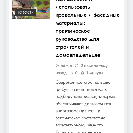
использовать
НОВОСТИ
кровельные и фасадные
материалы:
практическое
руководство для
Экспертиза утепления: как понять,
строителей и
насколько тепло ваше жильё и что
домовладельцев
улучшить
admin
2 недели тому
назад
0
1 минуты
Современное строительство
требует точного подхода к
подбору материалов, которые
обеспечивают долговечность,
энергоэффективность и
эстетическое соответствие
архитектурному замыслу.
Кровля и фасад — две