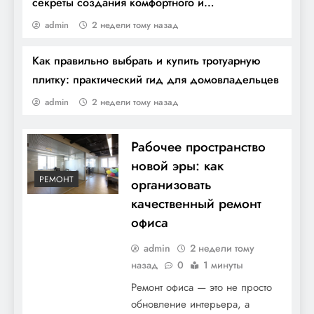
секреты создания комфортного и
продуктивного рабочего пространства
admin
2 недели тому назад
Как правильно выбрать и купить тротуарную
Системы водоочистки: как выбрать
плитку: практический гид для домовладельцев
оптимальное решение для дома и офиса
admin
2 недели тому назад
Рабочее пространство
новой эры: как
РЕМОНТ
организовать
качественный ремонт
офиса
admin
2 недели тому
назад
0
1 минуты
Ремонт офиса — это не просто
Сарай в уютный гнездышко: как
обновление интерьера, а