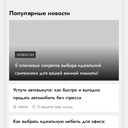
Популярные новости
НОВОСТИ
5 ключевых секретов выбора идеальной
Скорее в мир стиля модерн: как
сантехники для вашей ванной комнаты!
плавные линии и креативность
преобразят ваш интерьер
Услуги автовыкупа: как быстро и выгодно
продать автомобиль без стресса
admin
2 недели тому назад
Как выбрать идеальную мебель для офиса: