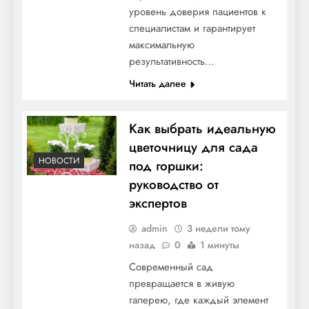
уровень доверия пациентов к
специалистам и гарантирует
Скорее в мир стиля модерн: как
максимальную
плавные линии и креативность
результативность…
преобразят ваш интерьер
Читать далее
Как выбрать идеальную
цветочницу для сада
НОВОСТИ
под горшки:
руководство от
экспертов
admin
3 недели тому
назад
0
1 минуты
Системы водоочистки: как выбрать
оптимальное решение для дома и офиса
Современный сад
превращается в живую
галерею, где каждый элемент