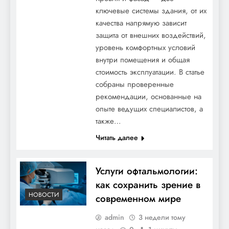
Оцинкованный ТБО контейнер с
ключевые системы здания, от их
крышкой: надежный помощник в
качества напрямую зависит
вопросах утилизации отходов
защита от внешних воздействий,
уровень комфортных условий
внутри помещения и общая
стоимость эксплуатации. В статье
собраны проверенные
рекомендации, основанные на
опыте ведущих специалистов, а
также…
Читать далее
Новая жизнь вашей ванной: Как выбрать
Услуги офтальмологии:
идеальный стиль для капитального
как сохранить зрение в
ремонта
НОВОСТИ
современном мире
admin
3 недели тому