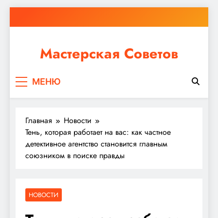
Перейти
к
содержимому
Мастерская Советов
Независимо от того, планируете ли вы небольшой
МЕНЮ
ремонт или крупное строительство, в Мастерской
Советов вы найдете все необходимое для
реализации своих идей!
Главная
Новости
Тень, которая работает на вас: как частное
детективное агентство становится главным
союзником в поиске правды
НОВОСТИ