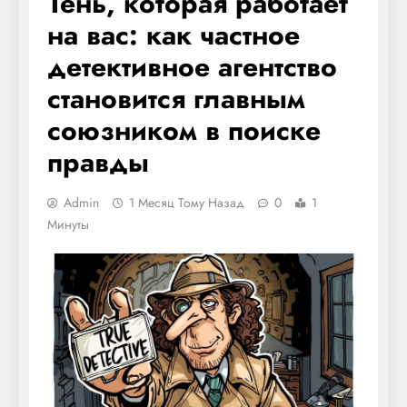
Тень, которая работает
на вас: как частное
детективное агентство
становится главным
союзником в поиске
правды
Admin
1 Месяц Тому Назад
0
1
Минуты