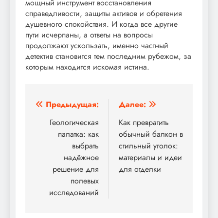
мощный инструмент восстановления
справедливости, защиты активов и обретения
душевного спокойствия. И когда все другие
пути исчерпаны, а ответы на вопросы
продолжают ускользать, именно частный
детектив становится тем последним рубежом, за
которым находится искомая истина.
Навигация
Предыдущая:
Далее:
по
Геологическая
Как превратить
палатка: как
обычный балкон в
записям
выбрать
стильный уголок:
надёжное
материалы и идеи
решение для
для отделки
полевых
исследований