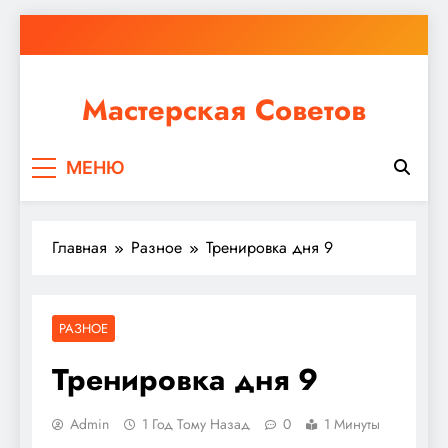
Перейти
к
содержимому
Мастерская Советов
Независимо от того, планируете ли вы небольшой
МЕНЮ
ремонт или крупное строительство, в Мастерской
Советов вы найдете все необходимое для
реализации своих идей!
Главная
Разное
Тренировка дня 9
РАЗНОЕ
Тренировка дня 9
Admin
1 Год Тому Назад
0
1 Минуты