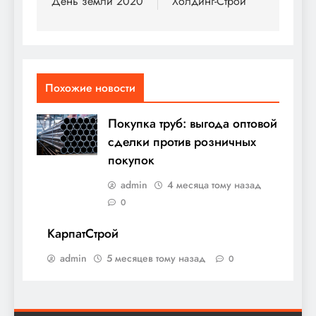
по
День земли 2020
Холдинг-Строй
записям
Похожие новости
Покупка труб: выгода оптовой
сделки против розничных
покупок
admin
4 месяца тому назад
0
КарпатСтрой
admin
5 месяцев тому назад
0