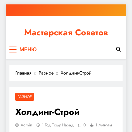
Перейти
к
содержимому
Мастерская Советов
Независимо от того, планируете ли вы небольшой
МЕНЮ
ремонт или крупное строительство, в Мастерской
Советов вы найдете все необходимое для
реализации своих идей!
Главная
Разное
Холдинг-Строй
РАЗНОЕ
Холдинг-Строй
Admin
1 Год Тому Назад
0
1 Минуты