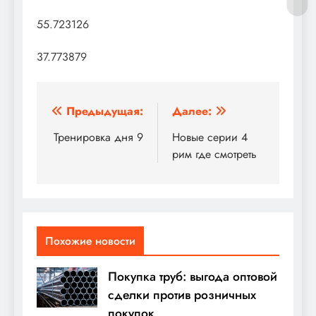
55.723126
37.773879
Навигация
Предыдущая:
Далее:
по
Тренировка дня 9
Новые серии 4
рим где смотреть
записям
Похожие новости
Покупка труб: выгода оптовой
сделки против розничных
покупок