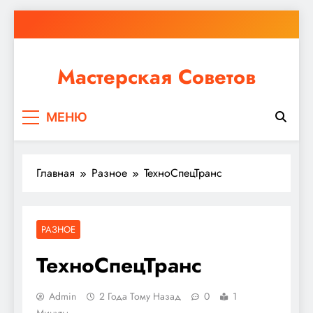
Перейти
к
содержимому
Мастерская Советов
Независимо от того, планируете ли вы небольшой
МЕНЮ
ремонт или крупное строительство, в Мастерской
Советов вы найдете все необходимое для
реализации своих идей!
Главная
Разное
ТехноСпецТранс
РАЗНОЕ
ТехноСпецТранс
Admin
2 Года Тому Назад
0
1
Минуты