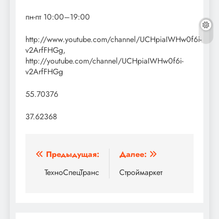
пн-пт 10:00–19:00
http://www.youtube.com/channel/UCHpiaIWHw0f6i-
v2ArfFHGg,
http://youtube.com/channel/UCHpiaIWHw0f6i-
v2ArfFHGg
55.70376
37.62368
Навигация
Предыдущая:
Далее:
по
ТехноСпецТранс
Строймаркет
записям