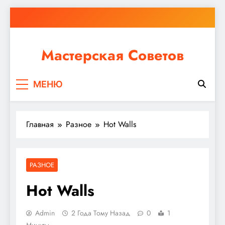
Перейти
к
содержимому
Мастерская Советов
Независимо от того, планируете ли вы небольшой
МЕНЮ
ремонт или крупное строительство, в Мастерской
Советов вы найдете все необходимое для
реализации своих идей!
Главная
Разное
Hot Walls
РАЗНОЕ
Hot Walls
Admin
2 Года Тому Назад
0
1
Минуты