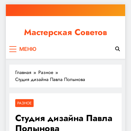
Перейти
к
содержимому
Мастерская Советов
Независимо от того, планируете ли вы небольшой
МЕНЮ
ремонт или крупное строительство, в Мастерской
Советов вы найдете все необходимое для
реализации своих идей!
Главная
Разное
Студия дизайна Павла Полынова
РАЗНОЕ
Студия дизайна Павла
Полынова