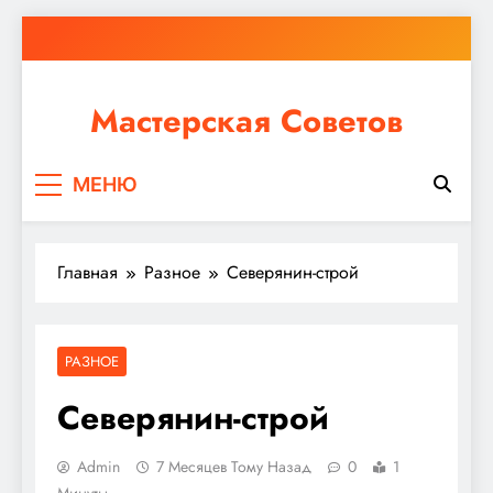
Перейти
к
содержимому
Мастерская Советов
Независимо от того, планируете ли вы небольшой
МЕНЮ
ремонт или крупное строительство, в Мастерской
Советов вы найдете все необходимое для
реализации своих идей!
Главная
Разное
Северянин-строй
РАЗНОЕ
Северянин-строй
Admin
7 Месяцев Тому Назад
0
1
Минуты