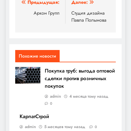
Навигация
Предыдущая:
Далее:
по
Аркон Групп
Студия дизайна
Павла Полынова
записям
Похожие новости
Покупка труб: выгода оптовой
сделки против розничных
покупок
admin
4 месяца тому назад
0
КарпатСтрой
admin
5 месяцев тому назад
0