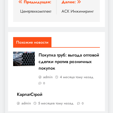
Навигация
Предыдущая:
Далее:
по
Центртехкомплект
АСК Инжиниринг
записям
Похожие новости
Покупка труб: выгода оптовой
сделки против розничных
покупок
admin
4 месяца тому назад
0
КарпатСтрой
admin
5 месяцев тому назад
0