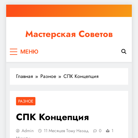
Перейти
к
содержимому
Мастерская Советов
Независимо от того, планируете ли вы небольшой
МЕНЮ
ремонт или крупное строительство, в Мастерской
Советов вы найдете все необходимое для
реализации своих идей!
Главная
Разное
СПК Концепция
РАЗНОЕ
СПК Концепция
Admin
11 Месяцев Тому Назад
0
1
Минуты