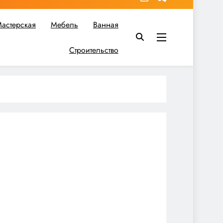
астерская
Мебель
Ванная
Строительство
в вы найдете все необходимое для реализации своих идей!