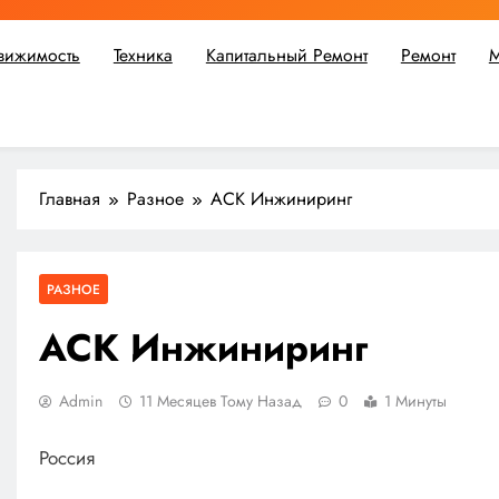
вижимость
Техника
Капитальный Ремонт
Ремонт
М
ьшой ремонт или крупное строительство, в Мастерской Совето
Главная
Разное
АСК Инжиниринг
РАЗНОЕ
АСК Инжиниринг
Admin
11 Месяцев Тому Назад
0
1 Минуты
Россия