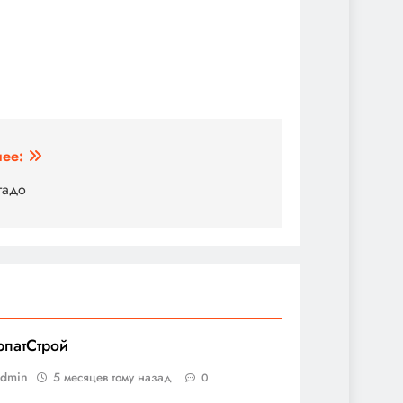
ее:
гадо
рпатСтрой
admin
5 месяцев тому назад
0