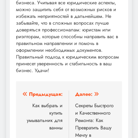
бизнеса. Учитывая все юридические аспекты,
можно защитить себя от возможных рисков и
избежать неприятностей в дальнейшем. Не
забывайте, что в сложных вопросах лучше
доверяться профессионалам: юристам или
риэлторам, которые способны направить вас в
правильном направлении и помочь в
оформлении необходимых документов.
Правильный подход к юридическим вопросам
принесет уверенность и стабильность в ваш
бизнес. Удачи!
Навигация
Предыдущая:
Далее:
по
Как выбрать и
Секреты Быстрого
купить
и Качественного
записям
умывальник для
Ремонта: Как
ванны
Превратить Вашу
Мечту в