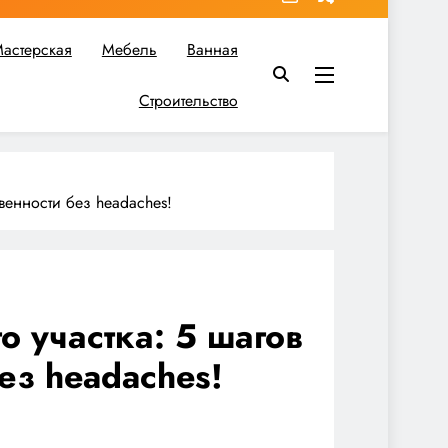
астерская
Мебель
Ванная
Строительство
в вы найдете все необходимое для реализации своих идей!
венности без headaches!
 участка: 5 шагов
ез headaches!