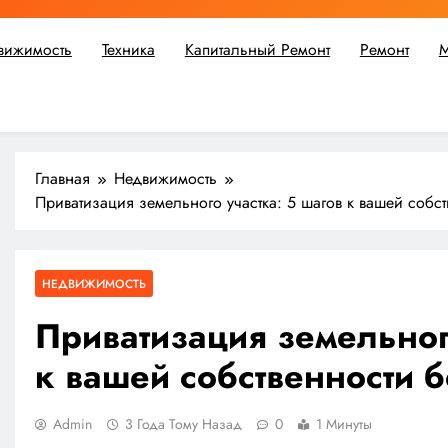
вижимость
Техника
Капитальный Ремонт
Ремонт
М
ьшой ремонт или крупное строительство, в Мастерской Совето
Главная
Недвижимость
Приватизация земельного участка: 5 шагов к вашей собст
НЕДВИЖИМОСТЬ
Приватизация земельного
к вашей собственности б
Admin
3 Года Тому Назад
0
1 Минуты