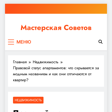
Перейти
к
содержимому
Мастерская Советов
Независимо от того, планируете ли вы небольшой
МЕНЮ
ремонт или крупное строительство, в Мастерской
Советов вы найдете все необходимое для
реализации своих идей!
Главная
Недвижимость
Правовой статус апартаментов: что скрывается за
модным названием и как они отличаются от
квартир?
НЕДВИЖИМОСТЬ