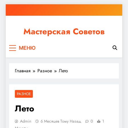
Перейти
к
содержимому
Мастерская Советов
Независимо от того, планируете ли вы небольшой
МЕНЮ
ремонт или крупное строительство, в Мастерской
Советов вы найдете все необходимое для
реализации своих идей!
Главная
Разное
Лето
РАЗНОЕ
Лето
Admin
6 Месяцев Тому Назад
0
1
Минуты