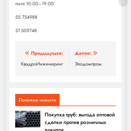
пн-пт 10:00–19:00
55.754988
37.509748
Навигация
Предыдущая:
Далее:
по
КвадроИнжиниринг
Экодомпром
записям
Похожие новости
Покупка труб: выгода оптовой
сделки против розничных
покупок