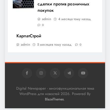
сделки против розничных
покупок
admin
4 месяца тому назад
0
КарпатСтрой
admin
5 месяцев тому назад
0
Digital Newspaper - многофункциональная тема
WordPress для новостей 2026. Powered By
.
BlazeThemes