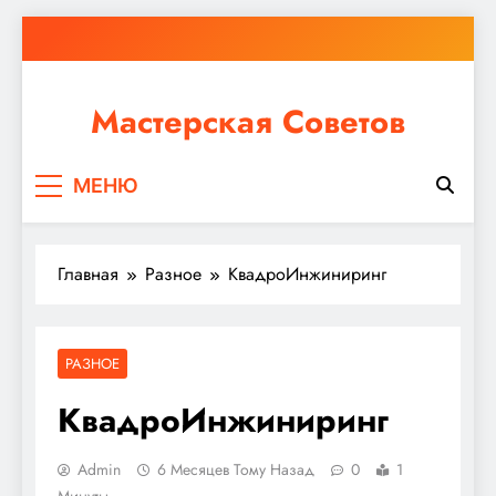
Перейти
к
содержимому
Мастерская Советов
Независимо от того, планируете ли вы небольшой
МЕНЮ
ремонт или крупное строительство, в Мастерской
Советов вы найдете все необходимое для
реализации своих идей!
Главная
Разное
КвадроИнжиниринг
РАЗНОЕ
КвадроИнжиниринг
Admin
6 Месяцев Тому Назад
0
1
Минуты