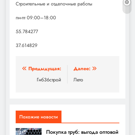
Строительные и отделочные работы
пн-пт 09:00–18:00
55.784277
37.614829
Навигация
Предыдущая:
Далее:
по
Гнб36строй
Лето
записям
Похожие новости
Покупка труб: выгода оптовой