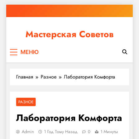
Перейти
к
содержимому
Мастерская Советов
Независимо от того, планируете ли вы небольшой
МЕНЮ
ремонт или крупное строительство, в Мастерской
Советов вы найдете все необходимое для
реализации своих идей!
Главная
Разное
Лаборатория Комфорта
РАЗНОЕ
Лаборатория Комфорта
Admin
1 Год Тому Назад
0
1 Минуты