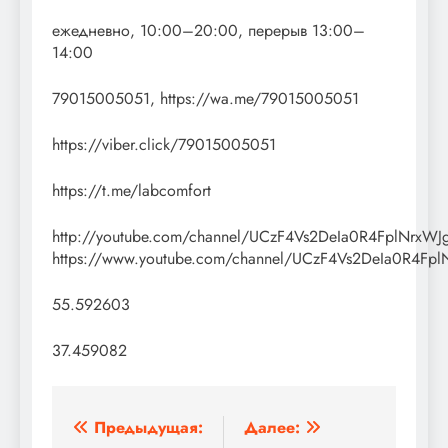
ежедневно, 10:00–20:00, перерыв 13:00–
14:00
79015005051, https://wa.me/79015005051
https://viber.click/79015005051
https://t.me/labcomfort
http://youtube.com/channel/UCzF4Vs2DeIa0R4FplNrxWJ
https://www.youtube.com/channel/UCzF4Vs2DeIa0R4Fpl
55.592603
37.459082
Навигация
Предыдущая:
Далее: