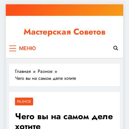
Перейти
к
содержимому
Мастерская Советов
Независимо от того, планируете ли вы небольшой
МЕНЮ
ремонт или крупное строительство, в Мастерской
Советов вы найдете все необходимое для
реализации своих идей!
Главная
Разное
Чего вы на самом деле хотите
РАЗНОЕ
Чего вы на самом деле
хотите