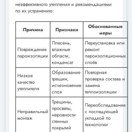
неэффективного утепления и рекомендациями
по их устранению:
Обоснованные
Причина
Признаки
меры
Плесень,
Переустановка или
Повреждение
влажные
ремонт
пароизоляции
области,
пароизоляционных
конденсат
слоёв
Образование
Повторная
Низкое
трещин,
проверка состава и
качество
исчезновение
заменa
утеплителя
слоя
теплоизоляции
Трещины,
Переобследование
просветы,
Неправильный
с последующей
неровности
монтаж
укладкой по
стенных
технологии
покрытий