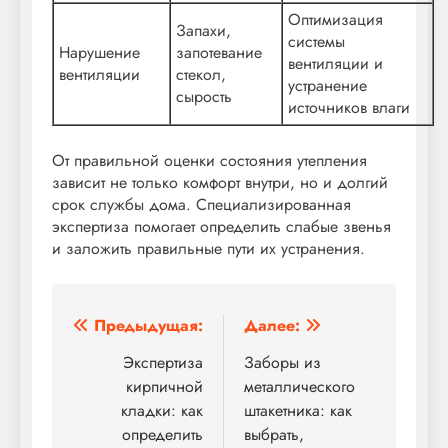
Оптимизация
Запахи,
системы
Нарушение
запотевание
вентиляции и
вентиляции
стекол,
устранение
сырость
источников влаги
От правильной оценки состояния утепления
зависит не только комфорт внутри, но и долгий
срок службы дома. Специализированная
экспертиза помогает определить слабые звенья
и заложить правильные пути их устранения.
Навигация
Предыдущая:
Далее:
по
Экспертиза
Заборы из
кирпичной
металлического
записям
кладки: как
штакетника: как
определить
выбрать,