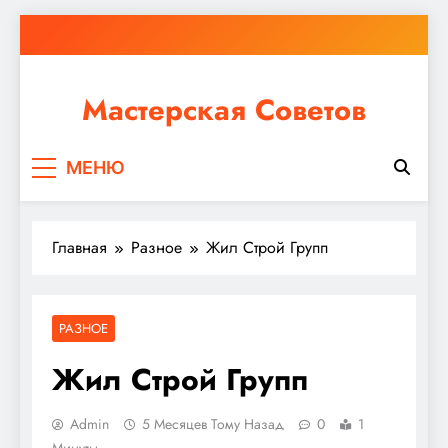
Перейти
к
содержимому
Мастерская Советов
Независимо от того, планируете ли вы небольшой
МЕНЮ
ремонт или крупное строительство, в Мастерской
Советов вы найдете все необходимое для
реализации своих идей!
Главная
Разное
Жил Строй Групп
РАЗНОЕ
Жил Строй Групп
Admin
5 Месяцев Тому Назад
0
1
Минуты