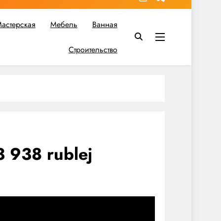
астерская
Мебель
Ванная
Строительство
в вы найдете все необходимое для реализации своих идей!
3 938 rublej