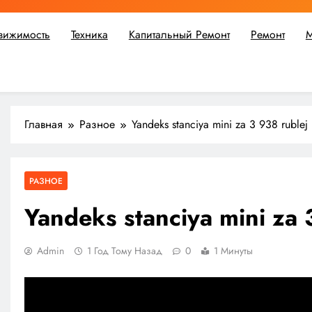
вижимость
Техника
Капитальный Ремонт
Ремонт
М
ьшой ремонт или крупное строительство, в Мастерской Совето
Главная
Разное
Yandeks stanciya mini za 3 938 rublej
РАЗНОЕ
Yandeks stanciya mini za 
Admin
1 Год Тому Назад
0
1 Минуты