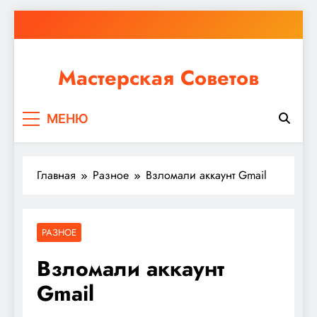
Перейти
к
содержимому
Мастерская Советов
Независимо от того, планируете ли вы небольшой
МЕНЮ
ремонт или крупное строительство, в Мастерской
Советов вы найдете все необходимое для
реализации своих идей!
Главная
Разное
Взломали аккаунт Gmail
РАЗНОЕ
Взломали аккаунт
Gmail