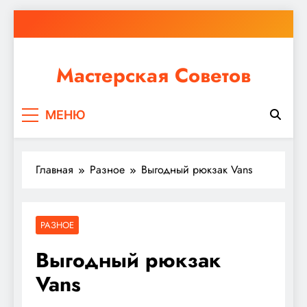
Перейти
к
содержимому
Мастерская Советов
Независимо от того, планируете ли вы небольшой
МЕНЮ
ремонт или крупное строительство, в Мастерской
Советов вы найдете все необходимое для
реализации своих идей!
Главная
Разное
Выгодный рюкзак Vans
РАЗНОЕ
Выгодный рюкзак
Vans