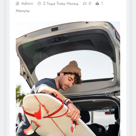
Admin
2 Года Тому Назад
0
1
Минуты