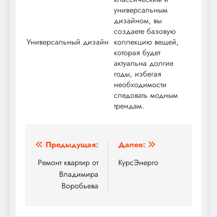
универсальным
дизайном, вы
создаете базовую
Универсальный дизайн
коллекцию вещей,
которая будет
актуальна долгие
годы, избегая
необходимости
следовать модным
трендам.
Навигация
Предыдущая:
Далее:
по
Ремонт квартир от
КурсЭнерго
Владимира
записям
Воробьева