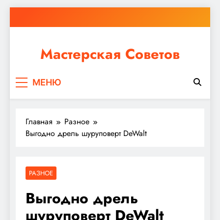
Перейти
к
содержимому
Мастерская Советов
Независимо от того, планируете ли вы небольшой
МЕНЮ
ремонт или крупное строительство, в Мастерской
Советов вы найдете все необходимое для
реализации своих идей!
Главная
Разное
Выгодно дрель шуруповерт DeWalt
РАЗНОЕ
Выгодно дрель
шуруповерт DeWalt