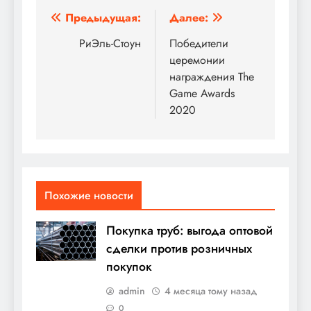
Навигация
Предыдущая:
Далее:
по
РиЭль-Стоун
Победители
церемонии
записям
награждения The
Game Awards
2020
Похожие новости
Покупка труб: выгода оптовой
сделки против розничных
покупок
admin
4 месяца тому назад
0