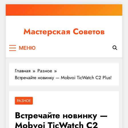
Перейти
к
содержимому
Мастерская Советов
Независимо от того, планируете ли вы небольшой
МЕНЮ
ремонт или крупное строительство, в Мастерской
Советов вы найдете все необходимое для
реализации своих идей!
Главная
Разное
Встречайте новинку — Mobvoi TicWatch C2 Plus!
РАЗНОЕ
Встречайте новинку —
Mobvoi TicWatch C2