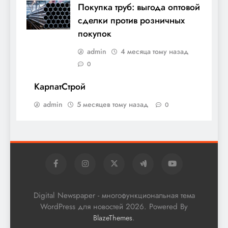
Покупка труб: выгода оптовой
сделки против розничных
покупок
admin
4 месяца тому назад
0
КарпатСтрой
admin
5 месяцев тому назад
0
Digital Newspaper - многофункциональная тема
WordPress для новостей 2026. Powered By
.
BlazeThemes