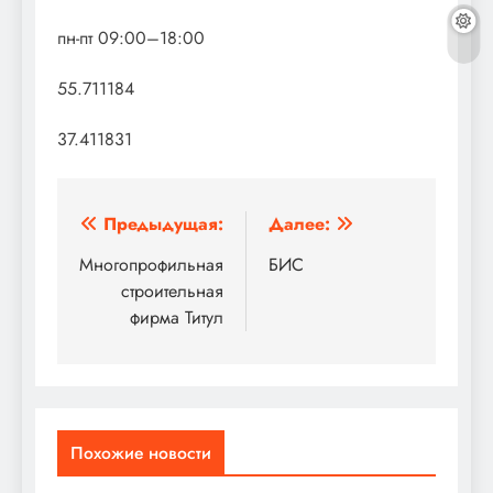
пн-пт 09:00–18:00
55.711184
37.411831
Навигация
Предыдущая:
Далее:
по
Многопрофильная
БИС
строительная
записям
фирма Титул
Похожие новости