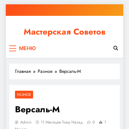
Перейти
к
содержимому
Мастерская Советов
Независимо от того, планируете ли вы небольшой
МЕНЮ
ремонт или крупное строительство, в Мастерской
Советов вы найдете все необходимое для
реализации своих идей!
Главная
Разное
Версаль-М
РАЗНОЕ
Версаль-М
Admin
11 Месяцев Тому Назад
0
1
Минуты