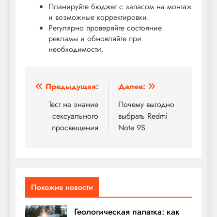
Планируйте бюджет с запасом на монтаж
и возможные корректировки.
Регулярно проверяйте состояние
рекламы и обновляйте при
необходимости.
Навигация
Предыдущая:
Далее:
по
Тест на знание
Почему выгодно
сексуального
выбрать Redmi
записям
просвещения
Note 9S
Похожие новости
Геологическая палатка: как