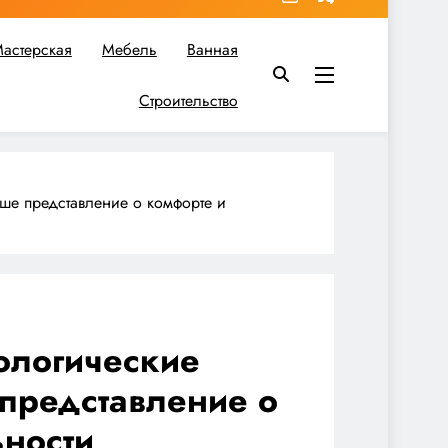
астерская
Мебель
Ванная
Строительство
в вы найдете все необходимое для реализации своих идей!
ше представление о комфорте и
ологические
представление о
ности