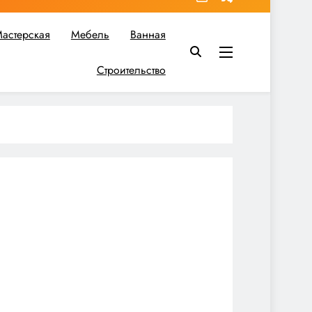
астерская
Мебель
Ванная
Строительство
в вы найдете все необходимое для реализации своих идей!