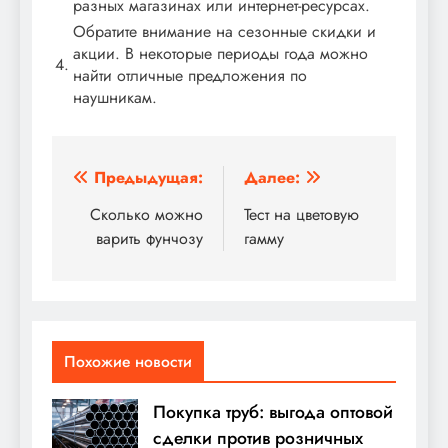
разных магазинах или интернет-ресурсах.
Обратите внимание на сезонные скидки и
акции. В некоторые периоды года можно
4.
найти отличные предложения по
наушникам.
Навигация
Предыдущая:
Далее:
по
Сколько можно
Тест на цветовую
варить фунчозу
гамму
записям
Похожие новости
Покупка труб: выгода оптовой
сделки против розничных