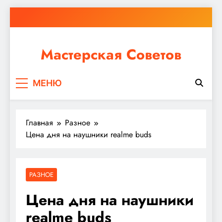
Перейти
к
содержимому
Мастерская Советов
Независимо от того, планируете ли вы небольшой
МЕНЮ
ремонт или крупное строительство, в Мастерской
Советов вы найдете все необходимое для
реализации своих идей!
Главная
Разное
Цена дня на наушники realme buds
РАЗНОЕ
Цена дня на наушники
realme buds