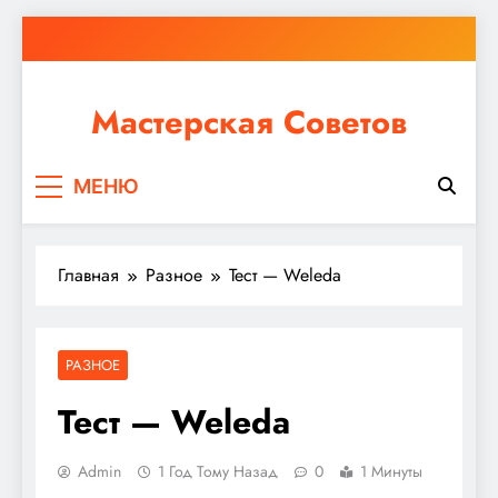
Перейти
к
содержимому
Мастерская Советов
Независимо от того, планируете ли вы небольшой
МЕНЮ
ремонт или крупное строительство, в Мастерской
Советов вы найдете все необходимое для
реализации своих идей!
Главная
Разное
Тест — Weleda
РАЗНОЕ
Тест — Weleda
Admin
1 Год Тому Назад
0
1 Минуты