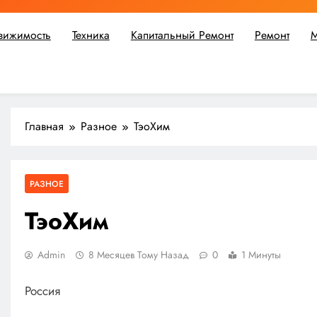
вижимость
Техника
Капитальный Ремонт
Ремонт
М
ьшой ремонт или крупное строительство, в Мастерской Совето
Главная
Разное
ТэоХим
РАЗНОЕ
ТэоХим
Admin
8 Месяцев Тому Назад
0
1 Минуты
Россия