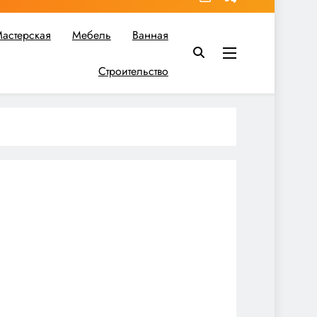
астерская
Мебель
Ванная
Строительство
в вы найдете все необходимое для реализации своих идей!