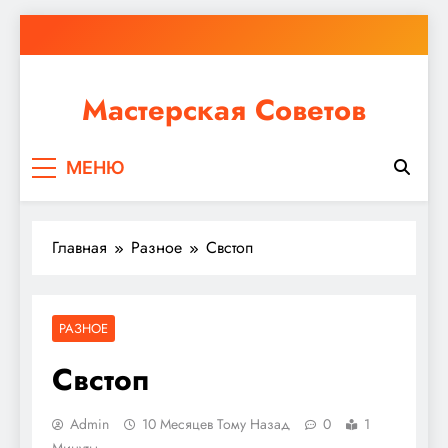
Перейти
к
содержимому
Мастерская Советов
Независимо от того, планируете ли вы небольшой
МЕНЮ
ремонт или крупное строительство, в Мастерской
Советов вы найдете все необходимое для
реализации своих идей!
Главная
Разное
Свстоп
РАЗНОЕ
Свстоп
Admin
10 Месяцев Тому Назад
0
1
Минуты