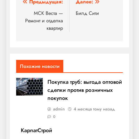
Навигация
Предыдущая:
Далее:
по
МСК Веста —
Билд Сити
Ремонт и отделка
записям
квартир
Похожие новости
Покупка труб: выгода оптовой
сделки против розничных
покупок
admin
4 месяца тому назад
0
КарпатСтрой