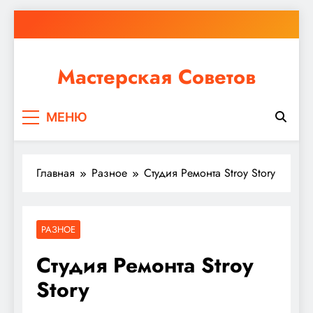
Перейти
к
содержимому
Мастерская Советов
Независимо от того, планируете ли вы небольшой
МЕНЮ
ремонт или крупное строительство, в Мастерской
Советов вы найдете все необходимое для
реализации своих идей!
Главная
Разное
Студия Ремонта Stroy Story
РАЗНОЕ
Студия Ремонта Stroy
Story