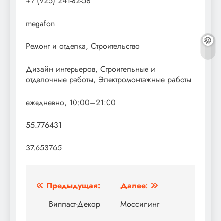
+7 (925) 241-82-58
megafon
Ремонт и отделка, Строительство
Дизайн интерьеров, Строительные и
отделочные работы, Электромонтажные работы
ежедневно, 10:00–21:00
55.776431
37.653765
Навигация
Предыдущая:
Далее:
по
Випласт-Декор
Моссилинг