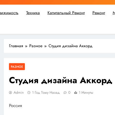
вижимость
Техника
Капитальный Ремонт
Ремонт
М
ьшой ремонт или крупное строительство, в Мастерской Совето
Главная
Разное
Студия дизайна Аккорд
РАЗНОЕ
Студия дизайна Аккорд
Admin
1 Год Тому Назад
0
1 Минуты
Россия