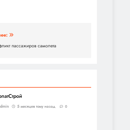
ее:
фликт пассажиров самолета
рпатСтрой
admin
5 месяцев тому назад
0