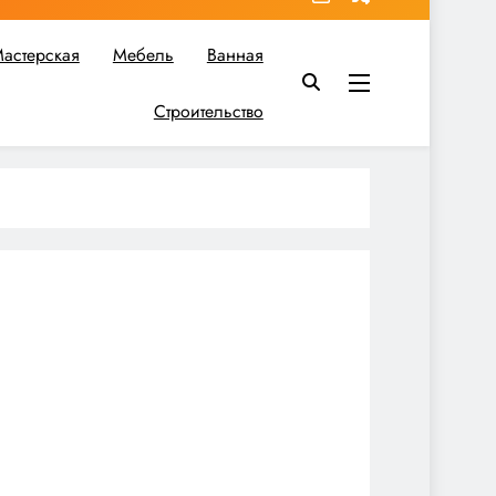
астерская
Мебель
Ванная
Строительство
в вы найдете все необходимое для реализации своих идей!