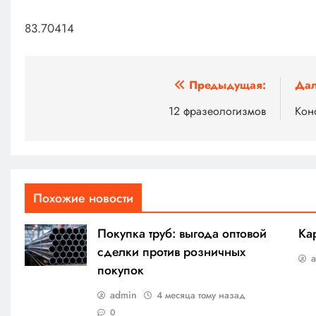
83.70414
Навигация
Предыдущая:
Дал
по
12 фразеологизмов
Кон
записям
Похожие новости
Покупка труб: выгода оптовой
Ка
сделки против розничных
покупок
admin
4 месяца тому назад
0