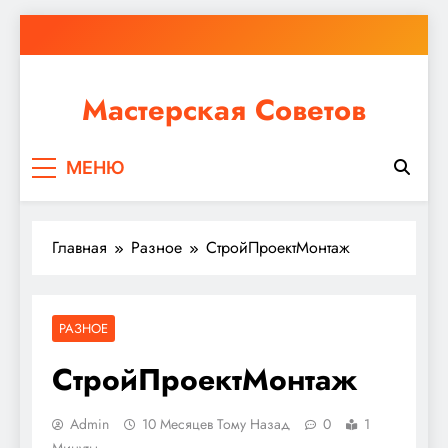
Перейти
к
содержимому
Мастерская Советов
Независимо от того, планируете ли вы небольшой
МЕНЮ
ремонт или крупное строительство, в Мастерской
Советов вы найдете все необходимое для
реализации своих идей!
Главная
Разное
СтройПроектМонтаж
РАЗНОЕ
СтройПроектМонтаж
Admin
10 Месяцев Тому Назад
0
1
Минуты