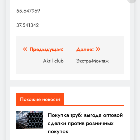
55.647969
37.541342
Навигация
Предыдущая:
Далее:
по
Akril club
Экстра-Монтаж
записям
Похожие новости
Покупка труб: выгода оптовой
сделки против розничных
покупок