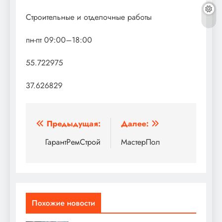
Строительные и отделочные работы
пн-пт 09:00–18:00
55.722975
37.626829
Навигация
Предыдущая:
Далее:
по
ГарантРемСтрой
МастерПол
записям
Похожие новости