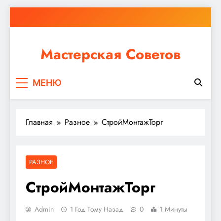
Перейти
к
содержимому
Мастерская Советов
Независимо от того, планируете ли вы небольшой
МЕНЮ
ремонт или крупное строительство, в Мастерской
Советов вы найдете все необходимое для
реализации своих идей!
Главная
Разное
СтройМонтажТорг
РАЗНОЕ
СтройМонтажТорг
Admin
1 Год Тому Назад
0
1 Минуты