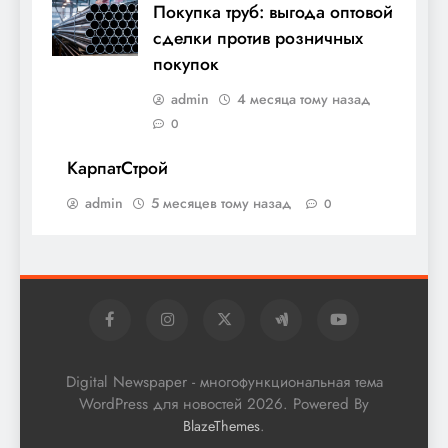
Покупка труб: выгода оптовой
сделки против розничных
покупок
admin
4 месяца тому назад
0
КарпатСтрой
admin
5 месяцев тому назад
0
Digital Newspaper - многофункциональная тема
WordPress для новостей 2026. Powered By
.
BlazeThemes