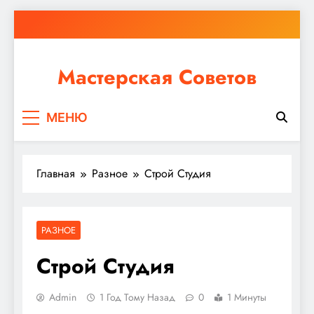
Перейти
к
содержимому
Мастерская Советов
Независимо от того, планируете ли вы небольшой
МЕНЮ
ремонт или крупное строительство, в Мастерской
Советов вы найдете все необходимое для
реализации своих идей!
Главная
Разное
Строй Студия
РАЗНОЕ
Строй Студия
Admin
1 Год Тому Назад
0
1 Минуты