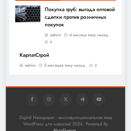
Покупка труб: выгода оптовой
сделки против розничных
покупок
admin
4 месяца тому назад
0
КарпатСтрой
admin
5 месяцев тому назад
0
Digital Newspaper - многофункциональная тема
WordPress для новостей 2026. Powered By
.
BlazeThemes