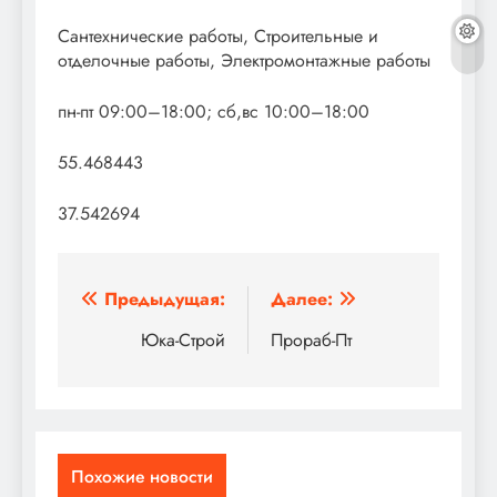
Сантехнические работы, Строительные и
отделочные работы, Электромонтажные работы
пн-пт 09:00–18:00; сб,вс 10:00–18:00
55.468443
37.542694
Навигация
Предыдущая:
Далее:
по
Юка-Строй
Прораб-Пт
записям
Похожие новости