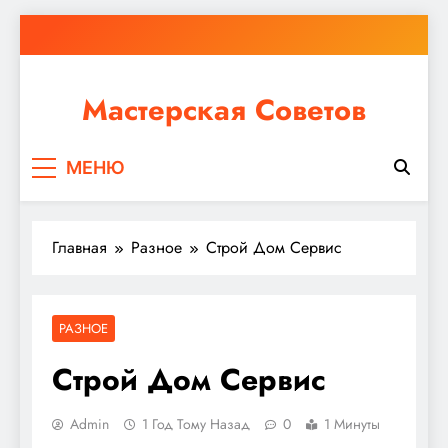
Перейти
к
содержимому
Мастерская Советов
Независимо от того, планируете ли вы небольшой
МЕНЮ
ремонт или крупное строительство, в Мастерской
Советов вы найдете все необходимое для
реализации своих идей!
Главная
Разное
Строй Дом Сервис
РАЗНОЕ
Строй Дом Сервис
Admin
1 Год Тому Назад
0
1 Минуты