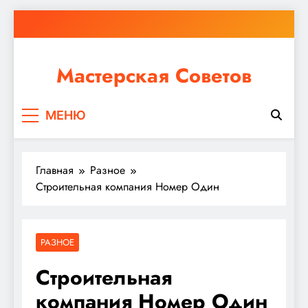
Перейти
к
содержимому
Мастерская Советов
Независимо от того, планируете ли вы небольшой
МЕНЮ
ремонт или крупное строительство, в Мастерской
Советов вы найдете все необходимое для
реализации своих идей!
Главная
Разное
Строительная компания Номер Один
РАЗНОЕ
Строительная
компания Номер Один