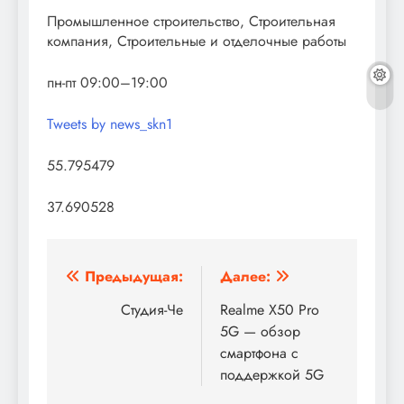
Промышленное строительство, Строительная
компания, Строительные и отделочные работы
пн-пт 09:00–19:00
Tweets by news_skn1
55.795479
37.690528
Навигация
Предыдущая:
Далее:
по
Студия-Че
Realme X50 Pro
5G — обзор
записям
смартфона с
поддержкой 5G