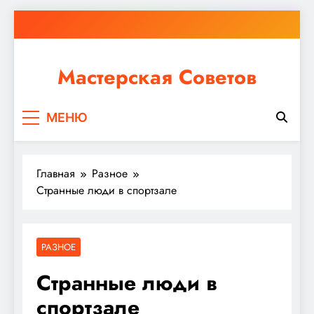
Перейти
к
содержимому
Мастерская Советов
Независимо от того, планируете ли вы небольшой
МЕНЮ
ремонт или крупное строительство, в Мастерской
Советов вы найдете все необходимое для
реализации своих идей!
Главная
Разное
Странные люди в спортзале
РАЗНОЕ
Странные люди в
спортзале