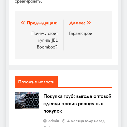
среагировать.
Навигация
Предыдущая:
Далее:
по
Почему стоит
Гарантстрой
купить JBL
записям
Boombox?
Похожие новости
Покупка труб: выгода оптовой
сделки против розничных
покупок
admin
4 месяца тому назад