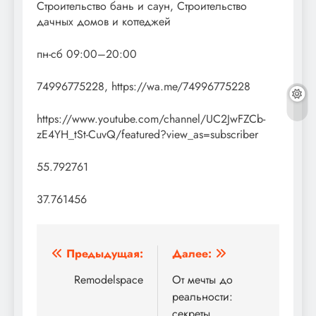
Строительство бань и саун, Строительство
дачных домов и коттеджей
пн-сб 09:00–20:00
74996775228, https://wa.me/74996775228
https://www.youtube.com/channel/UC2JwFZCb-
zE4YH_tSt-CuvQ/featured?view_as=subscriber
55.792761
37.761456
Навигация
Предыдущая:
Далее:
по
Remodelspace
От мечты до
реальности:
записям
секреты