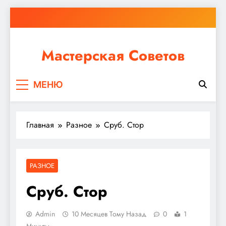
Перейти
к
содержимому
Мастерская Советов
Независимо от того, планируете ли вы небольшой
МЕНЮ
ремонт или крупное строительство, в Мастерской
Советов вы найдете все необходимое для
реализации своих идей!
Главная
Разное
Сруб. Стор
РАЗНОЕ
Сруб. Стор
Admin
10 Месяцев Тому Назад
0
1
Минуты