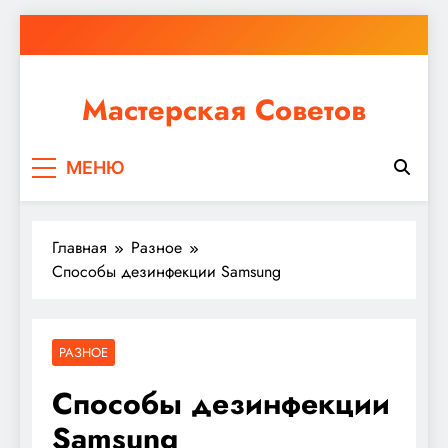
Перейти
к
содержимому
Мастерская Советов
Независимо от того, планируете ли вы небольшой
МЕНЮ
ремонт или крупное строительство, в Мастерской
Советов вы найдете все необходимое для
реализации своих идей!
Главная
Разное
Способы дезинфекции Samsung
РАЗНОЕ
Способы дезинфекции
Samsung