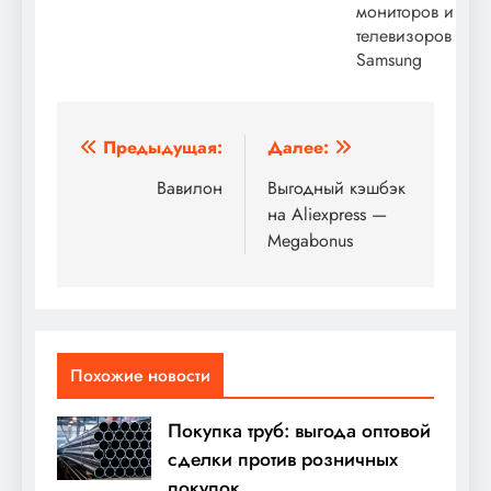
мониторов и
телевизоров
Samsung
Навигация
Предыдущая:
Далее:
по
Вавилон
Выгодный кэшбэк
на Aliexpress —
записям
Megabonus
Похожие новости
Покупка труб: выгода оптовой
сделки против розничных
покупок