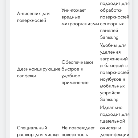
подходит для
Уничтожает
обработки
Антисептик для
вредные
поверхностей
поверхностей
микроорганизмы
сенсорных
панелей
Samsung
Удобны для
удаления
загрязнений
Обеспечивают
и бактерий с
Дезинфицирующие
быстрое и
поверхностей
салфетки
удобное
ноутбуков и
применение
мобильных
устройств
Samsung
Идеально
подходит для
тщательной
Специальный
Не повреждает
очистки и
раствор для чистки
поверхность
дезинфекции