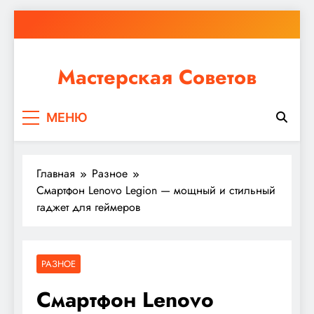
Перейти
к
содержимому
Мастерская Советов
Независимо от того, планируете ли вы небольшой
МЕНЮ
ремонт или крупное строительство, в Мастерской
Советов вы найдете все необходимое для
реализации своих идей!
Главная
Разное
Смартфон Lenovo Legion — мощный и стильный
гаджет для геймеров
РАЗНОЕ
Смартфон Lenovo