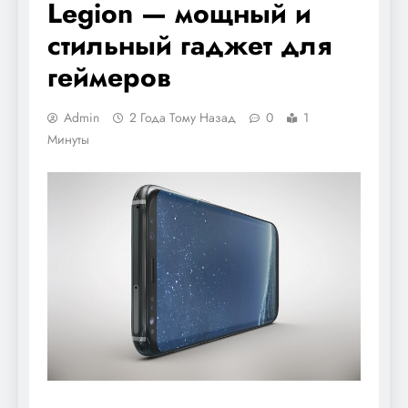
Legion — мощный и
стильный гаджет для
геймеров
Admin
2 Года Тому Назад
0
1
Минуты