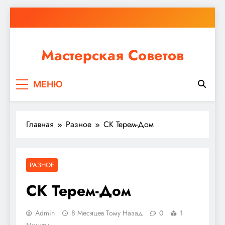
Перейти
к
содержимому
Мастерская Советов
Независимо от того, планируете ли вы небольшой
МЕНЮ
ремонт или крупное строительство, в Мастерской
Советов вы найдете все необходимое для
реализации своих идей!
Главная
Разное
СК Терем-Дом
РАЗНОЕ
СК Терем-Дом
Admin
8 Месяцев Тому Назад
0
1
Минуты