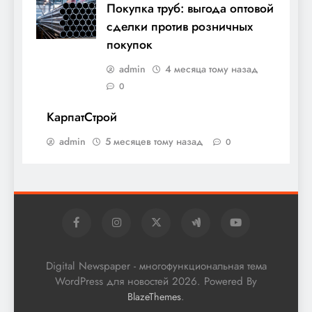
Покупка труб: выгода оптовой
сделки против розничных
покупок
admin
4 месяца тому назад
0
КарпатСтрой
admin
5 месяцев тому назад
0
Digital Newspaper - многофункциональная тема
WordPress для новостей 2026. Powered By
.
BlazeThemes