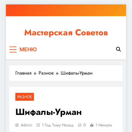
Перейти
к
содержимому
Мастерская Советов
Независимо от того, планируете ли вы небольшой
МЕНЮ
ремонт или крупное строительство, в Мастерской
Советов вы найдете все необходимое для
реализации своих идей!
Главная
Разное
Шифалы-Урман
РАЗНОЕ
Шифалы-Урман
Admin
1 Год Тому Назад
0
1 Минуты