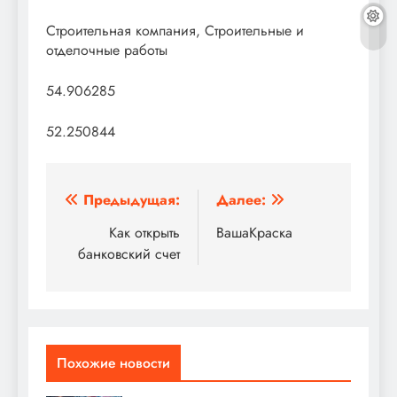
Строительная компания, Строительные и
отделочные работы
54.906285
52.250844
Навигация
Предыдущая:
Далее:
по
Как открыть
ВашаКраска
банковский счет
записям
Похожие новости